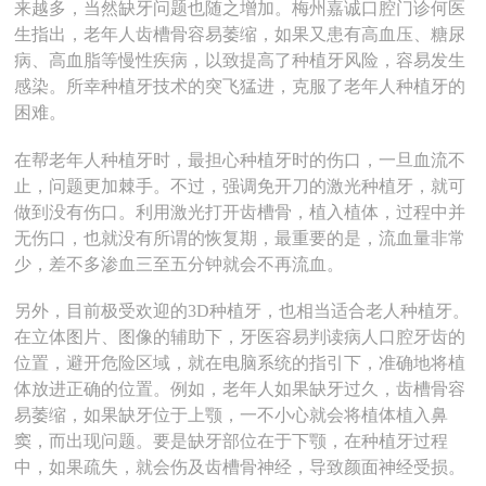
来越多，当然缺牙问题也随之增加。梅州嘉诚口腔门诊何医
生指出，老年人齿槽骨容易萎缩，如果又患有高血压、糖尿
病、高血脂等慢性疾病，以致提高了种植牙风险，容易发生
感染。所幸种植牙技术的突飞猛进，克服了老年人种植牙的
困难。
在帮老年人种植牙时，最担心种植牙时的伤口，一旦血流不
止，问题更加棘手。不过，强调免开刀的激光种植牙，就可
做到没有伤口。利用激光打开齿槽骨，植入植体，过程中并
无伤口，也就没有所谓的恢复期，最重要的是，流血量非常
少，差不多渗血三至五分钟就会不再流血。
另外，目前极受欢迎的3D种植牙，也相当适合老人种植牙。
在立体图片、图像的辅助下，牙医容易判读病人口腔牙齿的
位置，避开危险区域，就在电脑系统的指引下，准确地将植
体放进正确的位置。例如，老年人如果缺牙过久，齿槽骨容
易萎缩，如果缺牙位于上颚，一不小心就会将植体植入鼻
窦，而出现问题。要是缺牙部位在于下颚，在种植牙过程
中，如果疏失，就会伤及齿槽骨神经，导致颜面神经受损。